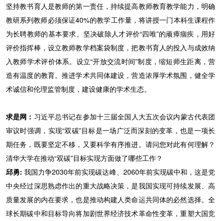
坚持教书育人是教师的第一责任，持续提高教师教育教学能力，明确
教研系列教师必须保证40%的教学工作量，将讲授一门本科生课程作
为长聘教师的基本要求。坚决破除人才评价“四唯”的顽瘴痼疾，用好
评价指挥棒，设立教师教学档案袋制度，把教书育人的投入与成效纳
入教师学术评价体系。设立“开放交流时间”制度，缩短师生距离，营
造有温度的教育。推进学术共同体建设，营造浓厚学术氛围，健全学
术诚信和伦理监管制度，建设健康的学术生态。
求是网：
习近平总书记在参加十三届全国人大五次会议内蒙古代表团
审议时强调，实现“双碳”目标是一场广泛而深刻的变革，也是一项长
期任务，既要坚定不移，又要科学有序推进。请问您对此有何理解？
清华大学在推动“双碳”目标实现方面做了哪些工作？
邱勇:
我国力争2030年前实现碳达峰、2060年前实现碳中和，这是党
中央经过深思熟虑作出的重大战略决策，是我国实现可持续发展、高
质量发展的内在要求，也是推动构建人类命运共同体的必然选择。全
球长期碳中和目标导向将加剧世界经济技术革命性变革，重塑大国竞