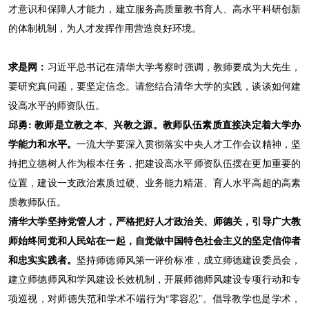
才意识和保障人才能力，建立服务高质量教书育人、高水平科研创新
的体制机制，为人才发挥作用营造良好环境。
求是网：
习近平总书记在清华大学考察时强调，教师要成为大先生，
要研究真问题，要坚定信念。请您结合清华大学的实践，谈谈如何建
设高水平的师资队伍。
邱勇: 教师是立教之本、兴教之源。教师队伍素质直接决定着大学办
学能力和水平。
一流大学要深入贯彻落实中央人才工作会议精神，坚
持把立德树人作为根本任务，把建设高水平师资队伍摆在更加重要的
位置，建设一支政治素质过硬、业务能力精湛、育人水平高超的高素
质教师队伍。
清华大学坚持党管人才，严格把好人才政治关、师德关，引导广大教
师始终同党和人民站在一起，自觉做中国特色社会主义的坚定信仰者
和忠实实践者。
坚持师德师风第一评价标准，成立师德建设委员会，
建立师德师风和学风建设长效机制，开展师德师风建设专项行动和专
项巡视，对师德失范和学术不端行为“零容忍”。倡导教学也是学术，