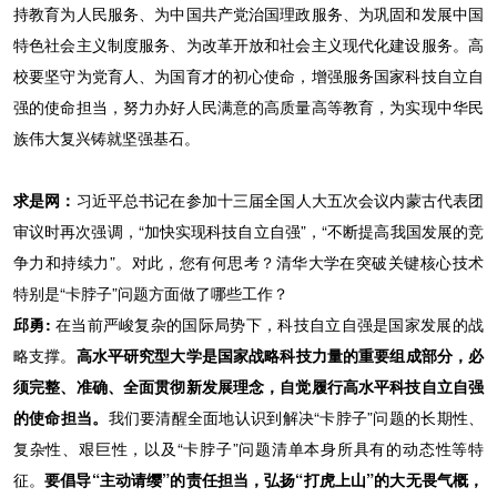
持教育为人民服务、为中国共产党治国理政服务、为巩固和发展中国
特色社会主义制度服务、为改革开放和社会主义现代化建设服务。高
校要坚守为党育人、为国育才的初心使命，增强服务国家科技自立自
强的使命担当，努力办好人民满意的高质量高等教育，为实现中华民
族伟大复兴铸就坚强基石。
求是网：
习近平总书记在参加十三届全国人大五次会议内蒙古代表团
审议时再次强调，“加快实现科技自立自强”，“不断提高我国发展的竞
争力和持续力”。对此，您有何思考？清华大学在突破关键核心技术
特别是“卡脖子”问题方面做了哪些工作？
邱勇:
在当前严峻复杂的国际局势下，科技自立自强是国家发展的战
略支撑。
高水平研究型大学是国家战略科技力量的重要组成部分，必
须完整、准确、全面贯彻新发展理念，自觉履行高水平科技自立自强
的使命担当。
我们要清醒全面地认识到解决“卡脖子”问题的长期性、
复杂性、艰巨性，以及“卡脖子”问题清单本身所具有的动态性等特
征。
要倡导“主动请缨”的责任担当，弘扬“打虎上山”的大无畏气概，