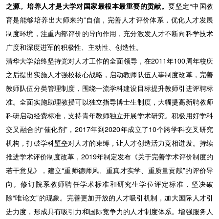
之源。培养人才是大学对国家最根本最重要的贡献。
要坚定“中国教
育是能够培养出大师来的”自信，完善人才评价体系，优化人才发展
制度环境，注重内部评价的导向作用，充分激发人才不断向科学技术
广度和深度进军的积极性、主动性、创造性。
清华大学始终坚持党对人才工作的全面领导，在2011年100周年校庆
之后提出实施人才强校核心战略，启动教师队伍人事制度改革，完善
教师队伍分类管理制度，围绕一流学科建设目标提升教师引进评聘标
准。全面实施助理教授可以独立指导博士生制度，大幅提高新聘教师
科研启动经费标准，支持青年教师独立开展学术研究。积极用好学科
交叉融合的“催化剂”，2017年到2020年成立了10个跨学科交叉研究
机构，打破学科壁垒对人才的束缚，让人才创造活力竞相迸发。持续
推进学术评价制度改革，2019年制定发布《关于完善学术评价制度的
若干意见》，建立“重师德师风、重真才实学、重质量贡献”的评价导
向。修订院系教师聘任学术标准和研究生学位评定标准，坚决破
除“唯论文”的现象。完善更加开放的人才吸引机制，加大国际人才引
进力度，形成具有吸引力和国际竞争力的人才制度体系。增强服务人